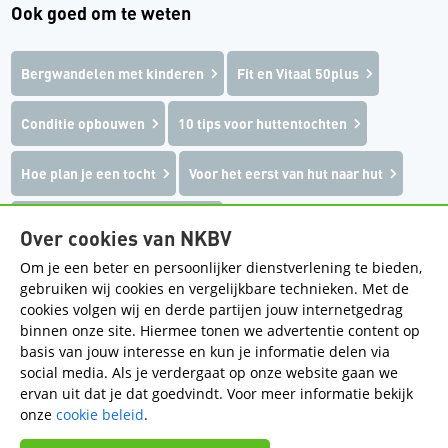
Ook goed om te weten
Bergwandelen met kinderen
Fit en Vitaal 50plus
Conditie opbouwen
10 tips voor huttentochten
Hoe plan je een tocht
Voor het eerst van hut naar hut
Op reis met Bergsportreizen
Over cookies van NKBV
Om je een beter en persoonlijker dienstverlening te bieden,
gebruiken wij cookies en vergelijkbare technieken. Met de
cookies volgen wij en derde partijen jouw internetgedrag
Handige pagina's
binnen onze site. Hiermee tonen we advertentie content op
basis van jouw interesse en kun je informatie delen via
Contact
Regios
social media. Als je verdergaat op onze website gaan we
ervan uit dat je dat goedvindt. Voor meer informatie bekijk
Volg de regio op social media
onze
cookie beleid
.